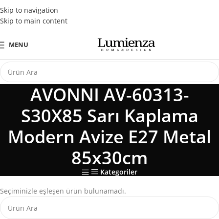
Tüm Kredi Kartlarına Peşin Fiyatına 3 Taksit Fırsatı
Skip to navigation
Skip to main content
MENU
AVONNI AV-60313-
S30X85 Sarı Kaplama
Modern Avize E27 Metal
85x30cm
Kategoriler
Seçiminizle eşleşen ürün bulunamadı.