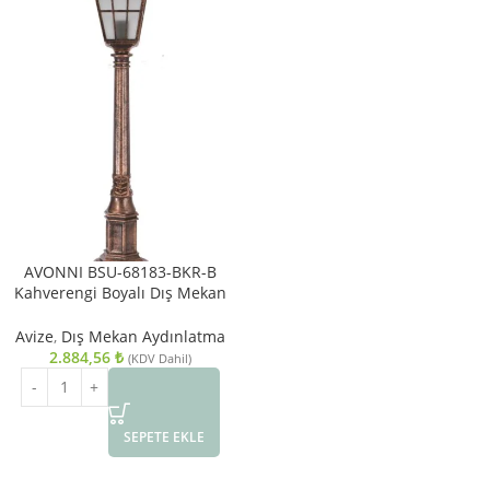
AVONNI BSU-68183-BKR-B
Kahverengi Boyalı Dış Mekan
Aydınlatma E27 ABS Akrilik Cam
20cm
Avize
,
Dış Mekan Aydınlatma
2.884,56
₺
(KDV Dahil)
SEPETE EKLE