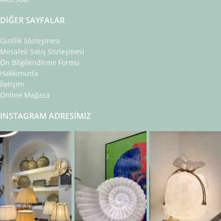
DIĞER SAYFALAR
Gizlilik Sözleşmesi
Mesafeli Satış Sözleşmesi
Ön Bilgilendirme Formu
Hakkımızda
İletişim
Online Mağaza
INSTAGRAM ADRESIMIZ