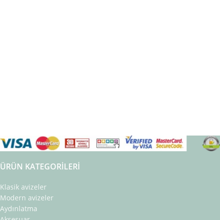
ÜRÜN KATEGORILERI
Klasik avizeler
Modern avizeler
Aydınlatma
Aksesuar