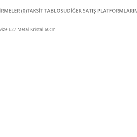
RMELER (0)
TAKSİT TABLOSU
DIĞER SATIŞ PLATFORMLARI
ize E27 Metal Kristal 60cm