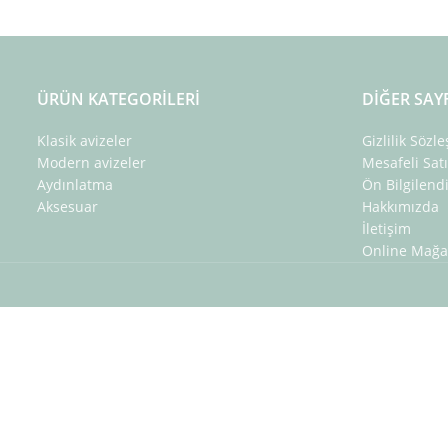
ÜRÜN KATEGORILERI
DIĞER SAY
Klasik avizeler
Gizlilik Sözl
Modern avizeler
Mesafeli Sat
Aydınlatma
Ön Bilgilen
Aksesuar
Hakkımızda
İletişim
Online Mağa