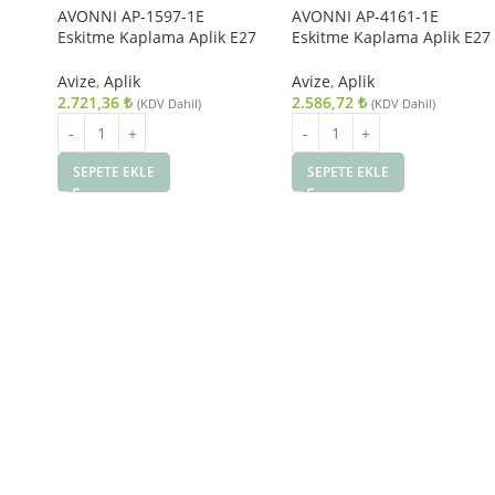
AVONNI AP-1597-1E
AVONNI AP-4161-1E
Eskitme Kaplama Aplik E27
Eskitme Kaplama Aplik E27
Metal Cam 10x22cm
Metal Cam 14x18cm
Avize
,
Aplik
Avize
,
Aplik
2.721,36
₺
2.586,72
₺
(KDV Dahil)
(KDV Dahil)
SEPETE EKLE
SEPETE EKLE