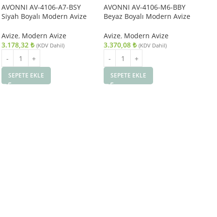
AVONNI AV-4106-A7-BSY
AVONNI AV-4106-M6-BBY
Siyah Boyalı Modern Avize
Beyaz Boyalı Modern Avize
E27 Metal Ahşap 40cm
E27 Metal 27cm
Avize
,
Modern Avize
Avize
,
Modern Avize
3.178,32
₺
3.370,08
₺
(KDV Dahil)
(KDV Dahil)
SEPETE EKLE
SEPETE EKLE
AV
Es
Avi
Avi
8.
S