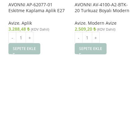
AVONNI AP-62077-01
AVONNI AV-4100-A2-BTK-
Eskitme Kaplama Aplik E27
20 Turkuaz Boyalı Modern
Metal 25x12cm
Avize E27 Metal Ahşap
20cm
Avize
,
Aplik
Avize
,
Modern Avize
3.288,48
₺
2.509,20
₺
(KDV Dahil)
(KDV Dahil)
SEPETE EKLE
SEPETE EKLE