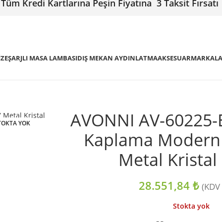
Tüm Kredi Kartlarına Peşin Fiyatına 3 Taksit Fırsatı
IZE
ŞARJLI MASA LAMBASI
DIŞ MEKAN AYDINLATMA
AKSESUAR
MARKAL
AVONNI AV-60225-
TOKTA YOK
Kaplama Modern 
Metal Krista
28.551,84
₺
(KDV 
Stokta yok