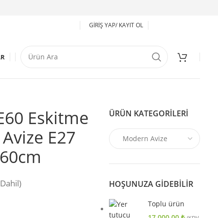
GIRIŞ YAP/ KAYIT OL
AR
E60 Eskitme
ÜRÜN KATEGORILERI
Avize E27
l 60cm
Dahil)
HOŞUNUZA GIDEBILIR
Toplu ürün
17.000,00
₺
(KDV