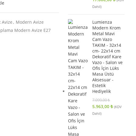
kle
Dahil)
:
Avize
,
Modern Avize
Lumienza
Modern Krom
aplama Modern Avize E27
Metal Mavi
m
Cam Vazo
TAKIM - 32x14
cm- 22x14 cm
Dekoratif Kare
Vazo - Salon ve
Ofis İçin Lüks
Masa Üstü
Aksesuar -
Estetik
Hediyelik
7.099,00
₺
5.963,00
₺
(KDV
Dahil)