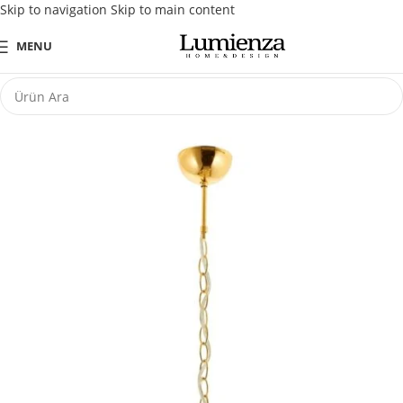
Skip to navigation
Skip to main content
Tüm Kredi Kartlarına Peşin Fiyatına 3 Taksit Fırsatı
MENU
STOKTA YOK