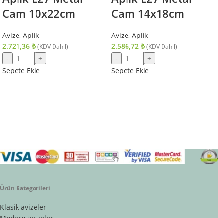
Cam 10x22cm
Cam 14x18cm
Avize
,
Aplik
Avize
,
Aplik
2.721,36
₺
2.586,72
₺
(KDV Dahil)
(KDV Dahil)
Sepete Ekle
Sepete Ekle
Ürün Kategorileri
Klasik avizeler
Modern avizeler