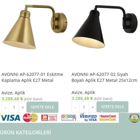
AVONNI AP-62077-01 Eskitme
AVONNI AP-62077-02 Siyah
Kaplama Aplik E27 Metal
Boyalı Aplik E27 Metal 25x12cm
25x12cm
Avize
,
Aplik
Avize
,
Aplik
3.288,48
₺
3.288,48
₺
(KDV Dahil)
(KDV Dahil)
SEPETE EKLE
SEPETE EKLE
ÜRÜN KATEGORILERI