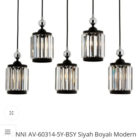
Büyütmek için tıklayın
AVONNI AV-60314-5Y-BSY Siyah Boyalı Modern