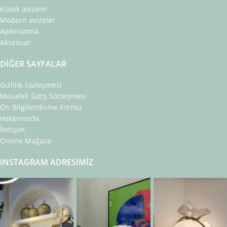
Klasik avizeler
Modern avizeler
Aydınlatma
Aksesuar
DIĞER SAYFALAR
Gizlilik Sözleşmesi
Mesafeli Satış Sözleşmesi
Ön Bilgilendirme Formu
Hakkımızda
İletişim
Online Mağaza
INSTAGRAM ADRESIMIZ