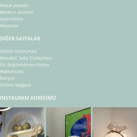
Klasik avizeler
Modern avizeler
Aydınlatma
Aksesuar
DIĞER SAYFALAR
Gizlilik Sözleşmesi
Mesafeli Satış Sözleşmesi
Ön Bilgilendirme Formu
Hakkımızda
İletişim
Online Mağaza
INSTAGRAM ADRESIMIZ