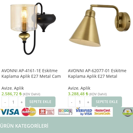
AVONNI AP-4161-1E Eskitme
AVONNI AP-62077-01 Eskitme
Kaplama Aplik E27 Metal Cam
Kaplama Aplik E27 Metal
14x18cm
25x12cm
Avize
,
Aplik
Avize
,
Aplik
2.586,72
₺
3.288,48
₺
(KDV Dahil)
(KDV Dahil)
SEPETE EKLE
SEPETE EKLE
ÜRÜN KATEGORILERI