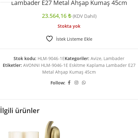
Lambader E27 Metal Ahşap Kumaş 45cm
23.564,16
₺
(KDV Dahil)
Stokta yok
İstek Listeme Ekle
Stok kodu:
HLM-9046-1E
Kategoriler:
Avize
,
Lambader
Etiketler:
AVONNI HLM-9046-1E Eskitme Kaplama Lambader E27
Metal Ahşap Kumaş 45cm
Follow:
İlgili ürünler