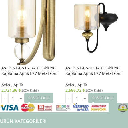
AVONNI AP-1597-1E Eskitme
AVONNI AP-4161-1E Eskitme
Kaplama Aplik E27 Metal Cam
Kaplama Aplik E27 Metal Cam
10x22cm
14x18cm
Avize
,
Aplik
Avize
,
Aplik
2.721,36
₺
2.586,72
₺
(KDV Dahil)
(KDV Dahil)
SEPETE EKLE
SEPETE EKLE
ÜRÜN KATEGORILERI