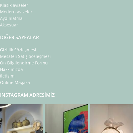
Klasik avizeler
Modern avizeler
Aydınlatma
Aksesuar
DIĞER SAYFALAR
Gizlilik Sözleşmesi
Mesafeli Satış Sözleşmesi
Ön Bilgilendirme Formu
Hakkımızda
İletişim
Online Mağaza
INSTAGRAM ADRESIMIZ