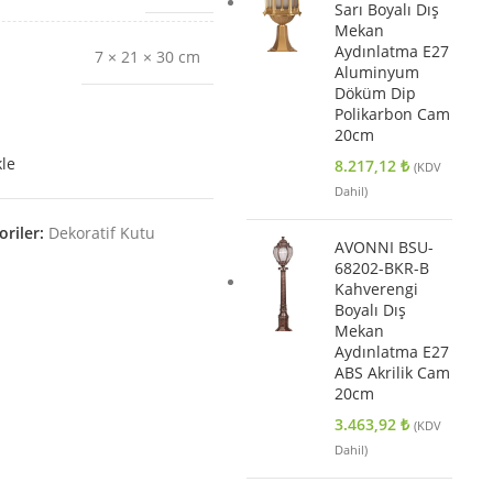
Sarı Boyalı Dış
Mekan
Aydınlatma E27
7 × 21 × 30 cm
Aluminyum
Döküm Dip
Polikarbon Cam
20cm
kle
8.217,12
₺
(KDV
Dahil)
oriler:
Dekoratif Kutu
AVONNI BSU-
68202-BKR-B
Kahverengi
Boyalı Dış
Mekan
Aydınlatma E27
ABS Akrilik Cam
20cm
3.463,92
₺
(KDV
Dahil)