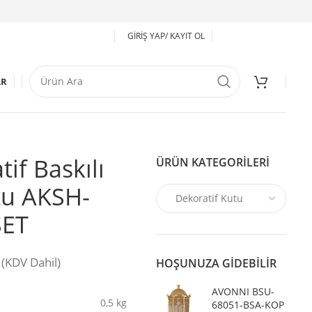
GIRIŞ YAP/ KAYIT OL
AR
if Baskılı
ÜRÜN KATEGORILERI
tu AKSH-
SET
(KDV Dahil)
HOŞUNUZA GIDEBILIR
AVONNI BSU-
0,5 kg
68051-BSA-KOP