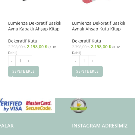
Lumienza Dekoratif Baskılı
Lumienza Dekoratif Baskılı
Ayna Kapaklı Ahşap Kitap
Aynalı Ahşap Kutu Kitap
Kutu AKSH-J1101-S2 SET
AKSH-J1113-S2
Dekoratif Kutu
Dekoratif Kutu
2.198,00
₺
2.198,00
₺
2.398,00
₺
2.398,00
₺
(KDV
(KDV
Dahil)
Dahil)
SEPETE EKLE
SEPETE EKLE
FALAR
INSTAGRAM ADRESIMIZ