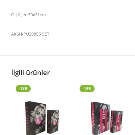
Ölçüşer:30x21cm
AKSH-PU20855 SET
İlgili ürünler
-13%
-14%