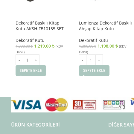
Dekoratif Baskılı Kitap
Lumienza Dekoratif Baskılı
Kutu AKSH-FB10155 SET
Ahşap Kitap Kutu
Dekoratif Kutu
Dekoratif Kutu
1.219,00
₺
1.198,00
₺
1.398,00
₺
1.398,00
₺
(KDV
(KDV
Dahil)
Dahil)
SEPETE EKLE
SEPETE EKLE
ÜRÜN KATEGORILERI
DIĞER SAY