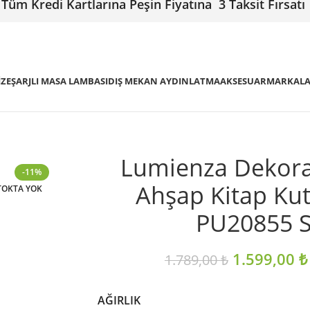
Tüm Kredi Kartlarına Peşin Fiyatına 3 Taksit Fırsatı
IZE
ŞARJLI MASA LAMBASI
DIŞ MEKAN AYDINLATMA
AKSESUAR
MARKAL
Lumienza Dekorat
-11%
Ahşap Kitap Ku
TOKTA YOK
PU20855 
1.599,00
₺
1.789,00
₺
AĞIRLIK