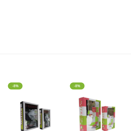
-8%
-8%