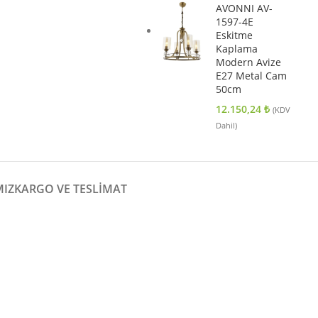
AVONNI AV-
1597-4E
Eskitme
Kaplama
Modern Avize
E27 Metal Cam
50cm
12.150,24
₺
(KDV
Dahil)
MIZ
KARGO VE TESLIMAT