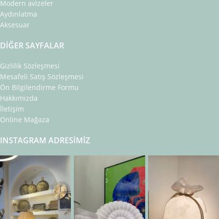
Modern avizeler
Aydınlatma
Aksesuar
DIĞER SAYFALAR
Gizlilik Sözleşmesi
Mesafeli Satış Sözleşmesi
Ön Bilgilendirme Formu
Hakkımızda
İletişim
Online Mağaza
INSTAGRAM ADRESIMIZ