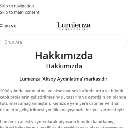
Tüm Kredi Kartlarına Peşin Fiyatına 3 Taksit Fırsatı
Skip to navigation
Skip to main content
MENU
Hakkımızda
Hakkımızda
Lumienza ‘Aksoy Aydınlatma’ markasıdır.
2006 yılında aydınlatma ve aksesuar sektöründe orta ve büyük
çaplı projelerin geliştirilmesinde , tasarım ve estetiğin ön planda
tutulması amaçlanmıştır ülkemizde yeni yerli ürünler ve ithal
ürünlerin geliştirilmesi yenilik anlayışımızla hizmet vermekteyiz.
Lumienza ailesi vizyon olarak piyasada kendini kanıtlamış ,
kalitesi belgelenmiş yenilikte devamlılığı esas alarak tasarım ve