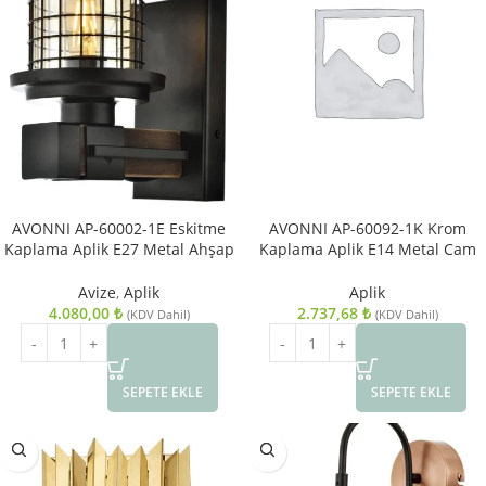
AVONNI AP-60002-1E Eskitme
AVONNI AP-60092-1K Krom
Kaplama Aplik E27 Metal Ahşap
Kaplama Aplik E14 Metal Cam
Cam 15x20cm
15cm
Avize
,
Aplik
Aplik
4.080,00
₺
2.737,68
₺
(KDV Dahil)
(KDV Dahil)
SEPETE EKLE
SEPETE EKLE