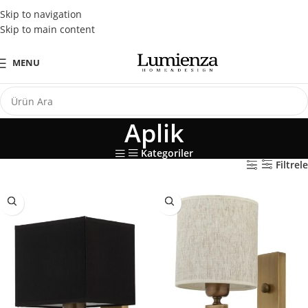
Tüm Kredi Kartlarına Peşin Fiyatına 3 Taksit Fırsatı
Skip to navigation
Skip to main content
MENU
Aplik
Kategoriler
Filtrele