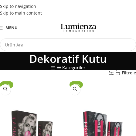
Tüm Kredi Kartlarına Peşin Fiyatına 3 Taksit Fırsatı
Skip to navigation
Skip to main content
MENU
Dekoratif Kutu
Kategoriler
Filtrele
-13%
-14%