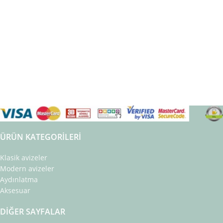
ÜRÜN KATEGORILERI
Klasik avizeler
Modern avizeler
Aydınlatma
Aksesuar
DIĞER SAYFALAR