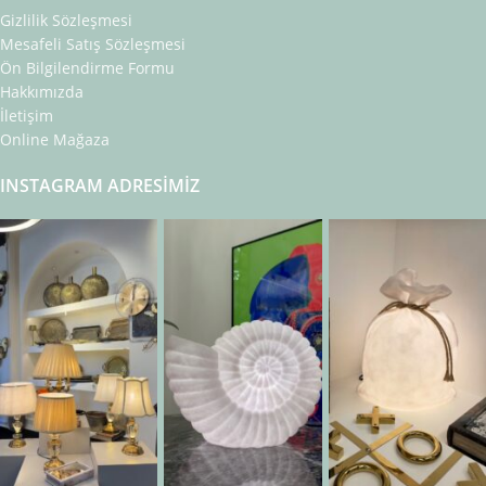
Gizlilik Sözleşmesi
Mesafeli Satış Sözleşmesi
Ön Bilgilendirme Formu
Hakkımızda
İletişim
Online Mağaza
INSTAGRAM ADRESIMIZ