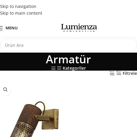
Tüm Kredi Kartlarına Peşin Fiyatına 3 Taksit Fırsatı
Skip to navigation
Skip to main content
MENU
Armatür
Kategoriler
Filtrele