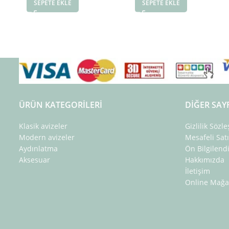
SEPETE EKLE
SEPETE EKLE
ÜRÜN KATEGORILERI
DIĞER SAY
Klasik avizeler
Gizlilik Sözl
Modern avizeler
Mesafeli Sat
Aydınlatma
Ön Bilgilen
Aksesuar
Hakkımızda
İletişim
Online Mağa