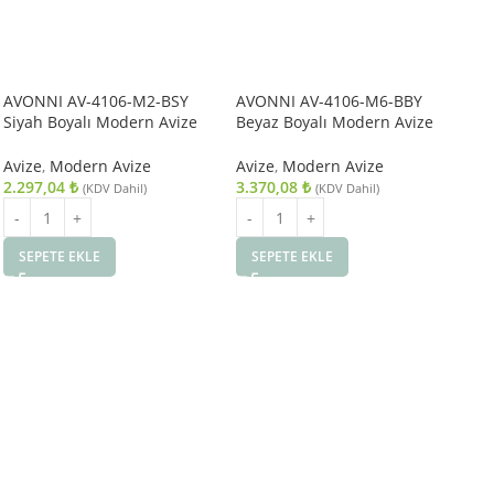
AVONNI AV-4106-M2-BSY
AVONNI AV-4106-M6-BBY
Siyah Boyalı Modern Avize
Beyaz Boyalı Modern Avize
E27 Metal 40cm
E27 Metal 27cm
Avize
,
Modern Avize
Avize
,
Modern Avize
2.297,04
₺
3.370,08
₺
(KDV Dahil)
(KDV Dahil)
SEPETE EKLE
SEPETE EKLE
AV
29 
Avi
Avi
1.