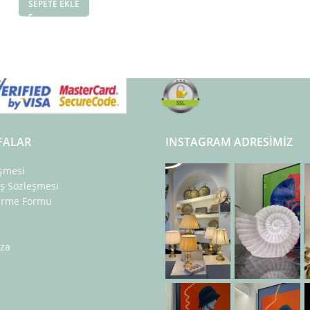
SEPETE EKLE
FALAR
INSTAGRAM ADRESIMIZ
eşmesi
ış Sözleşmesi
dirme Formu
za