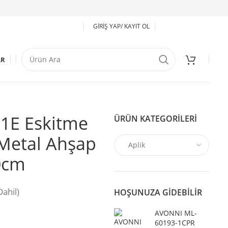
GIRIŞ YAP/ KAYIT OL
AR
1E Eskitme
ÜRÜN KATEGORILERI
Metal Ahşap
0cm
ahil)
HOŞUNUZA GIDEBILIR
AVONNI ML-
60193-1CPR