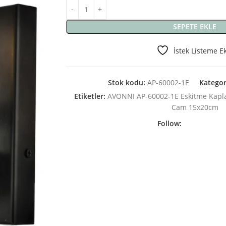
SEPETE EKLE
İstek Listeme E
Stok kodu:
AP-60002-1E
Kategor
Etiketler:
AVONNI AP-60002-1E Eskitme Kapl
Cam 15x20cm
Follow: