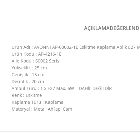
AÇIKLAMA
DEĞERLENDI
Ürün Adı : AVONNI AP-60002-1E Eskitme Kaplama Aplik E27
Ürün Kodu : AP-4216-1E
Aile Kodu : 60002 Serisi
Yükseklik : 25 cm
Genişlik : 15 cm
Derinlik : 20 cm
Ampül Türü : 1 x E27 Max. 6W – DAHİL DEĞİLDİR
Renk : Eskitme
Kaplama Türü : Kaplama
Materyal : Metal, Ah?ap, Cam