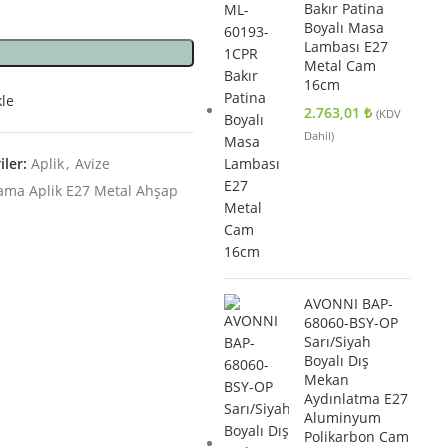
Bakır Patina
Boyalı Masa
Lambası E27
Metal Cam
16cm
kle
2.763,01
₺
(KDV
Dahil)
iler:
Aplik
,
Avize
ama Aplik E27 Metal Ahşap
AVONNI BAP-
68060-BSY-OP
Sarı/Siyah
Boyalı Dış
Mekan
Aydınlatma E27
Aluminyum
Polikarbon Cam