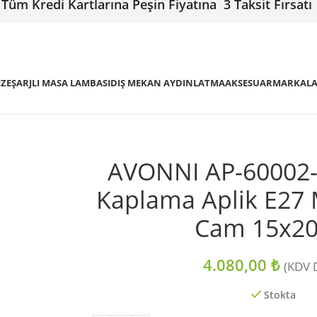
Tüm Kredi Kartlarına Peşin Fiyatına 3 Taksit Fırsatı
IZE
ŞARJLI MASA LAMBASI
DIŞ MEKAN AYDINLATMA
AKSESUAR
MARKAL
AVONNI AP-60002-
Kaplama Aplik E27 
Cam 15x2
4.080,00
₺
(KDV D
Stokta