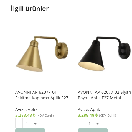
İlgili ürünler
AVONNI AP-62077-01
AVONNI AP-62077-02 Siyah
Eskitme Kaplama Aplik E27
Boyalı Aplik E27 Metal
Metal 25x12cm
25x12cm
Avize
,
Aplik
Avize
,
Aplik
3.288,48
₺
3.288,48
₺
(KDV Dahil)
(KDV Dahil)