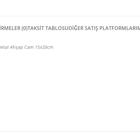
RMELER (0)
TAKSİT TABLOSU
DIĞER SATIŞ PLATFORMLARI
 Metal Ahşap Cam 15x20cm