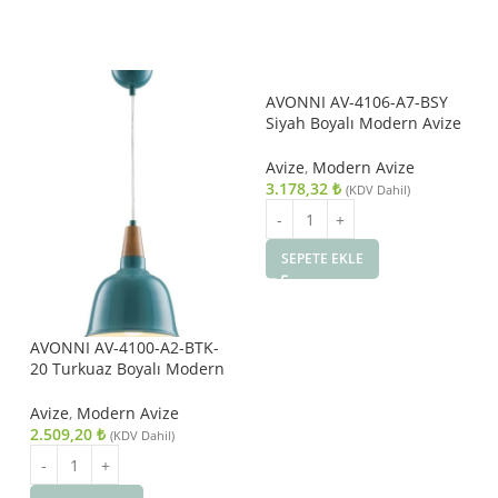
AVONNI AV-4106-A7-BSY
Siyah Boyalı Modern Avize
E27 Metal Ahşap 40cm
Avize
,
Modern Avize
3.178,32
₺
(KDV Dahil)
SEPETE EKLE
AVONNI AV-4100-A2-BTK-
20 Turkuaz Boyalı Modern
Avize E27 Metal Ahşap
20cm
Avize
,
Modern Avize
2.509,20
₺
(KDV Dahil)