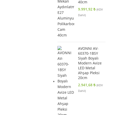
40cm
9.991,92
₺
(KDV
Dahil)
AVONNI AV-
60370-1BSY
Siyah Boyalı
Modern Avize
LED Metal
Ahşap Pleksi
20cm
2.941,68
₺
(KDV
Dahil)