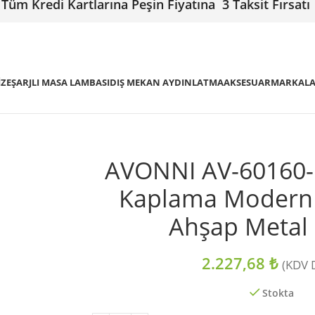
Tüm Kredi Kartlarına Peşin Fiyatına 3 Taksit Fırsatı
IZE
ŞARJLI MASA LAMBASI
DIŞ MEKAN AYDINLATMA
AKSESUAR
MARKAL
AVONNI AV-60160-
Kaplama Modern 
Ahşap Metal
2.227,68
₺
(KDV D
Stokta