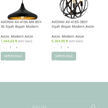
AVONNI AV-4106-M8-BSY-
AVONNI AV-4183-3BSY
AV
36 Siyah Boyalı Modern
Siyah Boyalı Modern Avize
Es
Avize E27 Metal 36cm
E14 Metal 36cm
Avi
Ca
Avize
,
Modern Avize
Avize
,
Modern Avize
Avi
1.664,64
₺
6.364,80
₺
9.
(KDV Dahil)
(KDV Dahil)
SEPETE EKLE
SEPETE EKLE
S