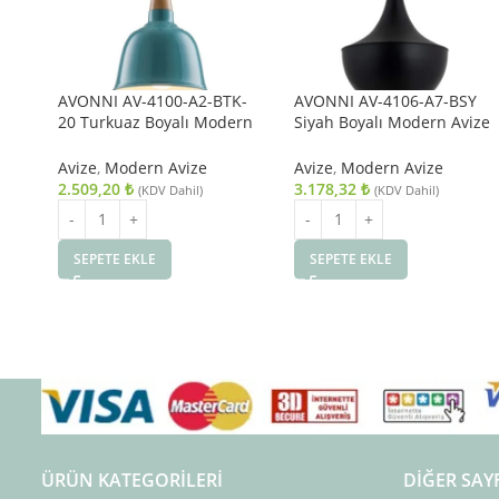
AVONNI AV-4100-A2-BTK-
AVONNI AV-4106-A7-BSY
20 Turkuaz Boyalı Modern
Siyah Boyalı Modern Avize
Avize E27 Metal Ahşap
E27 Metal Ahşap 40cm
20cm
Avize
,
Modern Avize
Avize
,
Modern Avize
2.509,20
₺
3.178,32
₺
(KDV Dahil)
(KDV Dahil)
SEPETE EKLE
SEPETE EKLE
ÜRÜN KATEGORILERI
DIĞER SAY