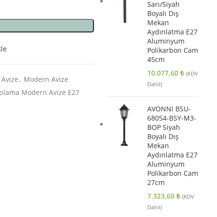
Sarı/Siyah
Boyalı Dış
Mekan
Aydınlatma E27
Aluminyum
kle
Polikarbon Cam
45cm
10.077,60
₺
(KDV
Avize
,
Modern Avize
Dahil)
plama Modern Avize E27
m
AVONNI BSU-
68054-BSY-M3-
BOP Siyah
Boyalı Dış
Mekan
Aydınlatma E27
Aluminyum
Polikarbon Cam
27cm
7.323,60
₺
(KDV
Dahil)