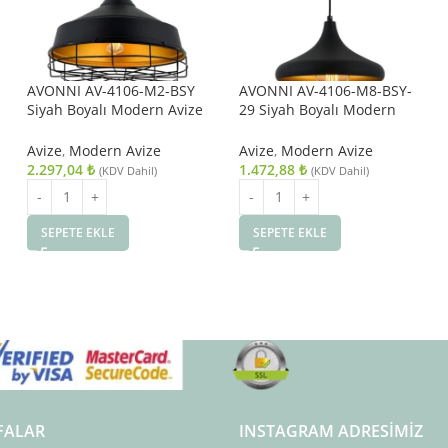
AVONNI AV-4106-M2-BSY
AVONNI AV-4106-M8-BSY-
Siyah Boyalı Modern Avize
29 Siyah Boyalı Modern
E27 Metal 40cm
Avize E27 Metal 29cm
Avize
,
Modern Avize
Avize
,
Modern Avize
2.297,04
₺
1.472,88
₺
(KDV Dahil)
(KDV Dahil)
SEPETE EKLE
SEPETE EKLE
FALAR
INSTAGRAM ADRESIMIZ