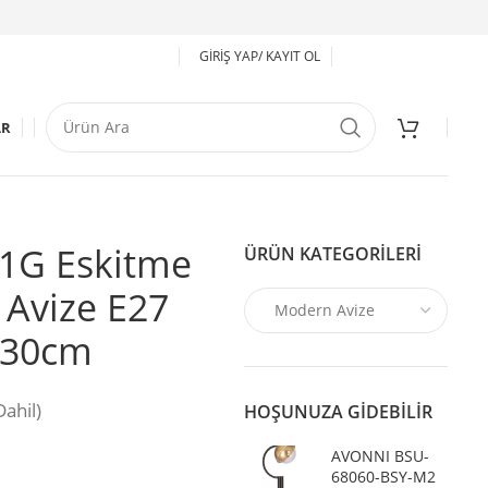
GIRIŞ YAP/ KAYIT OL
AR
1G Eskitme
ÜRÜN KATEGORILERI
Avize E27
 30cm
ahil)
HOŞUNUZA GIDEBILIR
AVONNI BSU-
68060-BSY-M2