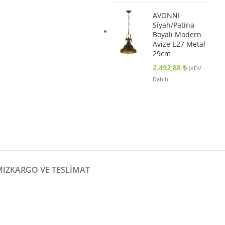
AVONNI
Siyah/Patina
Boyalı Modern
Avize E27 Metal
29cm
2.492,88
₺
(KDV
Dahil)
MIZ
KARGO VE TESLIMAT