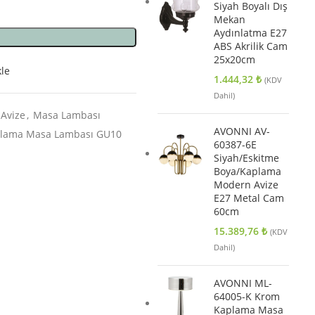
Siyah Boyalı Dış
Mekan
Aydınlatma E27
ABS Akrilik Cam
25x20cm
kle
1.444,32
₺
(KDV
Dahil)
Avize
,
Masa Lambası
AVONNI AV-
plama Masa Lambası GU10
60387-6E
Siyah/Eskitme
Boya/Kaplama
Modern Avize
E27 Metal Cam
60cm
15.389,76
₺
(KDV
Dahil)
AVONNI ML-
64005-K Krom
Kaplama Masa