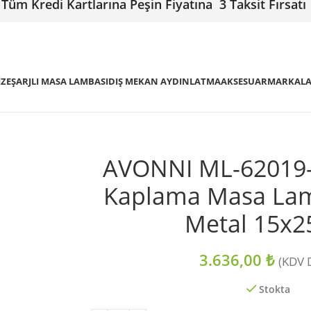
Tüm Kredi Kartlarına Peşin Fiyatına 3 Taksit Fırsatı
IZE
ŞARJLI MASA LAMBASI
DIŞ MEKAN AYDINLATMA
AKSESUAR
MARKAL
AVONNI ML-62019-
Kaplama Masa La
Metal 15x
3.636,00
₺
(KDV D
Stokta