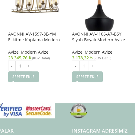
AVONNI AV-1597-8E-YM
AVONNI AV-4106-A7-BSY
Eskitme Kaplama Modern
Siyah Boyalı Modern Avize
Avize E27 Metal Cam
E27 Metal Ahşap 40cm
89x50cm
Avize
,
Modern Avize
Avize
,
Modern Avize
23.345,76
₺
3.178,32
₺
(KDV Dahil)
(KDV Dahil)
SEPETE EKLE
SEPETE EKLE
FALAR
INSTAGRAM ADRESIMIZ