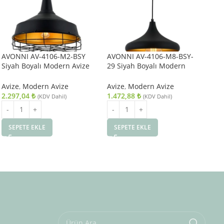
AVONNI AV-4106-M2-BSY
AVONNI AV-4106-M8-BSY-
AV
Siyah Boyalı Modern Avize
29 Siyah Boyalı Modern
Es
E27 Metal 40cm
Avize E27 Metal 29cm
Avi
Avize
,
Modern Avize
Avize
,
Modern Avize
Avi
2.297,04
₺
1.472,88
₺
8.
(KDV Dahil)
(KDV Dahil)
SEPETE EKLE
SEPETE EKLE
S