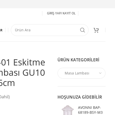
GIRIŞ YAP/ KAYIT OL
AR
01 Eskitme
ÜRÜN KATEGORILERI
mbası GU10
25cm
ahil)
HOŞUNUZA GIDEBILIR
AVONNI BAP-
68189-BSY-M3