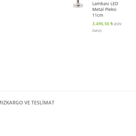
Lambası LED
Metal Pleksi
11cm
3.496,56
₺
(KDV
Dahil)
MIZ
KARGO VE TESLIMAT