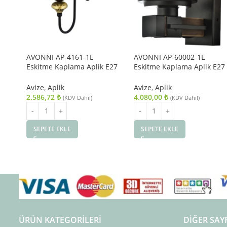
AVONNI AP-4161-1E
AVONNI AP-60002-1E
Eskitme Kaplama Aplik E27
Eskitme Kaplama Aplik E27
Metal Cam 14x18cm
Metal Ahşap Cam 15x20cm
Avize
,
Aplik
Avize
,
Aplik
2.586,72
₺
4.080,00
₺
(KDV Dahil)
(KDV Dahil)
SEPETE EKLE
SEPETE EKLE
ÜRÜN KATEGORILERI
DIĞER SAY