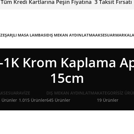
Tüm Kredi Kartlarına Peşin Fiyatına 3 Taksit Fırsatı
IZE
ŞARJLI MASA LAMBASI
DIŞ MEKAN AYDINLATMA
AKSESUAR
MARKAL
1K Krom Kaplama Ap
15cm
AKSESUAR
AVIZE
DIŞ MEKAN AYDINLATMA
KATEGORISIZ ÜRÜ
 Ürünler
1.015 Ürünler
645 Ürünler
19 Ürünler