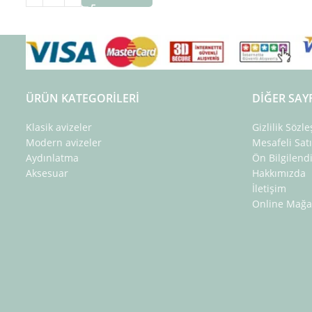
ÜRÜN KATEGORILERI
DIĞER SAY
Klasik avizeler
Gizlilik Sözl
Modern avizeler
Mesafeli Sat
Aydınlatma
Ön Bilgilen
Aksesuar
Hakkımızda
İletişim
Online Mağa