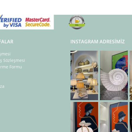
FALAR
INSTAGRAM ADRESIMIZ
eşmesi
ış Sözleşmesi
dirme Formu
za