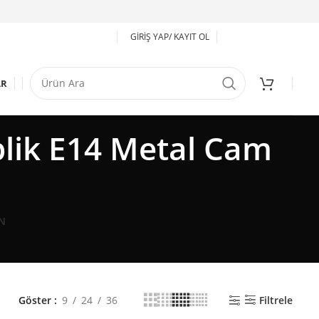
GIRIŞ YAP/ KAYIT OL
AR
lik E14 Metal Cam
N
Göster
9
24
36
Filtrele