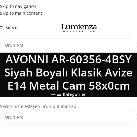
Tüm Kredi Kartlarına Peşin Fiyatına 3 Taksit Fırsatı
Skip to navigation
Skip to main content
MENU
AVONNI AR-60356-4BSY
Siyah Boyalı Klasik Avize
E14 Metal Cam 58x0cm
Kategoriler
Seçiminizle eşleşen ürün bulunamadı.