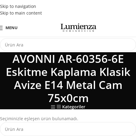
Tüm Kredi Kartlarına Peşin Fiyatına 3 Taksit Fırsatı
Skip to navigation
Skip to main content
MENU
AVONNI AR-60356-6E
Eskitme Kaplama Klasik
Avize E14 Metal Cam
75x0cm
Kategoriler
Seçiminizle eşleşen ürün bulunamadı.