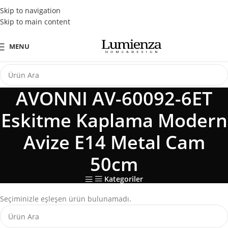
Tüm Kredi Kartlarına Peşin Fiyatına 3 Taksit Fırsatı
Skip to navigation
Skip to main content
MENU
AVONNI AV-60092-6ET
Eskitme Kaplama Modern
Avize E14 Metal Cam
50cm
Kategoriler
Seçiminizle eşleşen ürün bulunamadı.