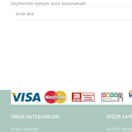
Seçiminizle eşleşen ürün bulunamadı.
ÜRÜN KATEGORILERI
DIĞER SAY
Klasik avizeler
Gizlilik Sözl