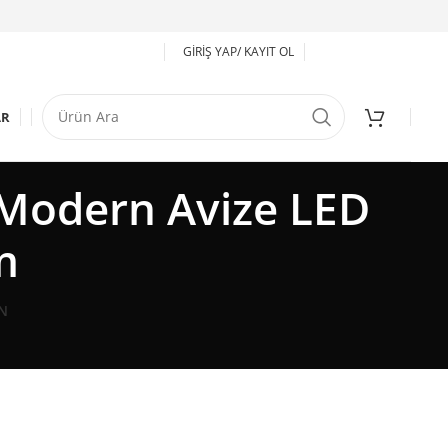
GIRIŞ YAP/ KAYIT OL
AR
Modern Avize LED
m
N