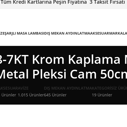
Tüm Kredi Kartlarına Peşin Fiyatına 3 Taksit Fırsatı
IZE
ŞARJLI MASA LAMBASI
DIŞ MEKAN AYDINLATMA
AKSESUAR
MARKAL
-7KT Krom Kaplama 
Metal Pleksi Cam 50c
AKSESUAR
AVIZE
DIŞ MEKAN AYDINLATMA
KATEGORISIZ ÜRÜ
 Ürünler
1.015 Ürünler
645 Ürünler
19 Ürünler