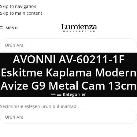
Tüm Kredi Kartlarına Peşin Fiyatına 3 Taksit Fırsatı
Skip to navigation
Skip to main content
MENU
AVONNI AV-60211-1F
Eskitme Kaplama Modern
Avize G9 Metal Cam 13cm
Kategoriler
Seçiminizle eşleşen ürün bulunamadı.