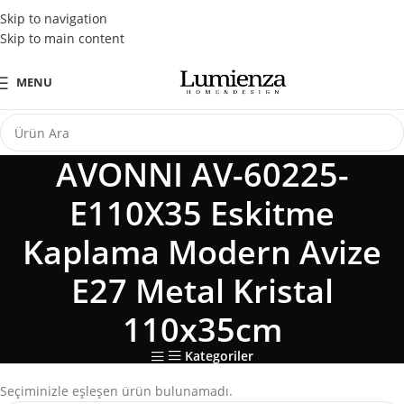
Tüm Kredi Kartlarına Peşin Fiyatına 3 Taksit Fırsatı
Skip to navigation
Skip to main content
MENU
AVONNI AV-60225-
E110X35 Eskitme
Kaplama Modern Avize
E27 Metal Kristal
110x35cm
Kategoriler
Seçiminizle eşleşen ürün bulunamadı.