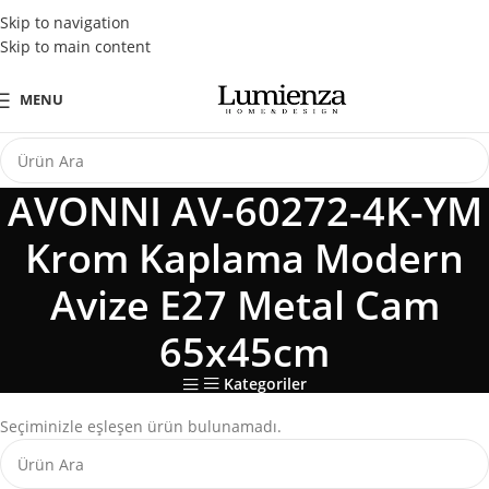
Tüm Kredi Kartlarına Peşin Fiyatına 3 Taksit Fırsatı
Skip to navigation
Skip to main content
MENU
AVONNI AV-60272-4K-YM
Krom Kaplama Modern
Avize E27 Metal Cam
65x45cm
Kategoriler
Seçiminizle eşleşen ürün bulunamadı.