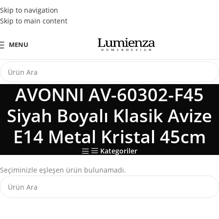
Tüm Kredi Kartlarına Peşin Fiyatına 3 Taksit Fırsatı
Skip to navigation
Skip to main content
MENU
AVONNI AV-60302-F45
Siyah Boyalı Klasik Avize
E14 Metal Kristal 45cm
Kategoriler
Seçiminizle eşleşen ürün bulunamadı.