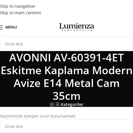
Tüm Kredi Kartlarına Peşin Fiyatına 3 Taksit Fırsatı
Skip to navigation
Skip to main content
MENU
AVONNI AV-60391-4ET
Eskitme Kaplama Modern
Avize E14 Metal Cam
35cm
Kategoriler
Seçiminizle eşleşen ürün bulunamadı.