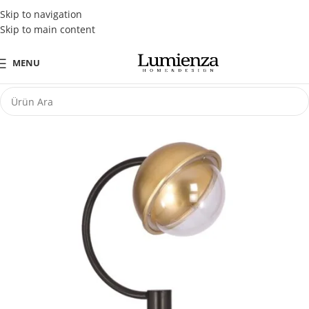
Tüm Kredi Kartlarına Peşin Fiyatına 3 Taksit Fırsatı
Skip to navigation
Skip to main content
MENU