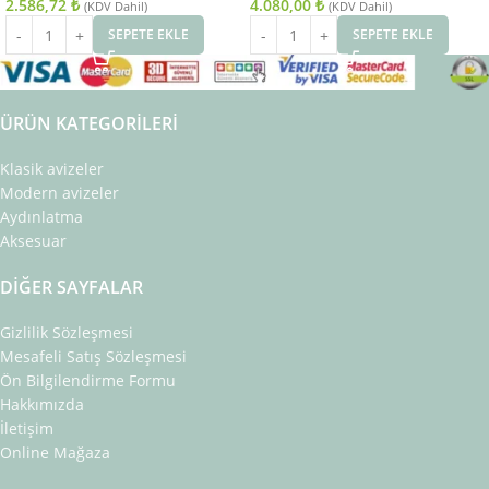
2.586,72
₺
4.080,00
₺
(KDV Dahil)
(KDV Dahil)
SEPETE EKLE
SEPETE EKLE
ÜRÜN KATEGORILERI
Klasik avizeler
Modern avizeler
Aydınlatma
Aksesuar
DIĞER SAYFALAR
Gizlilik Sözleşmesi
Mesafeli Satış Sözleşmesi
Ön Bilgilendirme Formu
Hakkımızda
İletişim
Online Mağaza