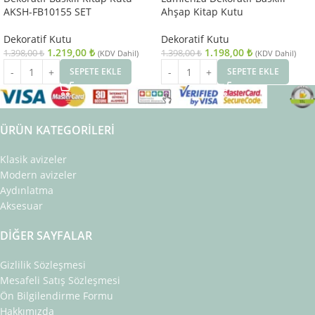
AKSH-FB10155 SET
Ahşap Kitap Kutu
Dekoratif Kutu
Dekoratif Kutu
1.219,00
₺
1.198,00
₺
1.398,00
₺
1.398,00
₺
(KDV Dahil)
(KDV Dahil)
SEPETE EKLE
SEPETE EKLE
ÜRÜN KATEGORILERI
Klasik avizeler
Modern avizeler
Aydınlatma
Aksesuar
DIĞER SAYFALAR
Gizlilik Sözleşmesi
Mesafeli Satış Sözleşmesi
Ön Bilgilendirme Formu
Hakkımızda