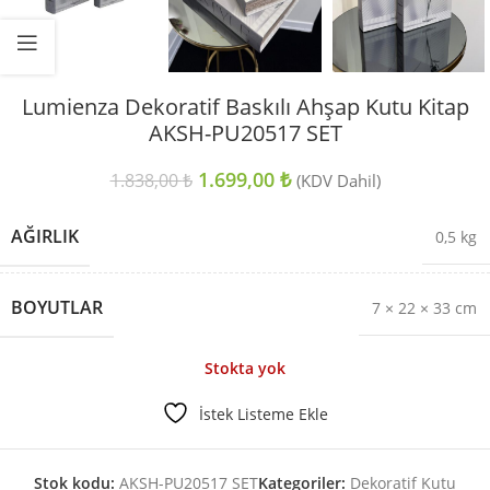
Lumienza Dekoratif Baskılı Ahşap Kutu Kitap
AKSH-PU20517 SET
1.699,00
₺
1.838,00
₺
(KDV Dahil)
AĞIRLIK
0,5 kg
BOYUTLAR
7 × 22 × 33 cm
Stokta yok
İstek Listeme Ekle
Stok kodu:
AKSH-PU20517 SET
Kategoriler:
Dekoratif Kutu