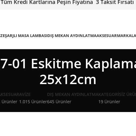
Tüm Kredi Kartlarına Peşin Fiyatına 3 Taksit Fırsatı
IZE
ŞARJLI MASA LAMBASI
DIŞ MEKAN AYDINLATMA
AKSESUAR
MARKAL
-01 Eskitme Kaplama
25x12cm
AKSESUAR
AVIZE
DIŞ MEKAN AYDINLATMA
KATEGORISIZ ÜRÜ
 Ürünler
1.015 Ürünler
645 Ürünler
19 Ürünler