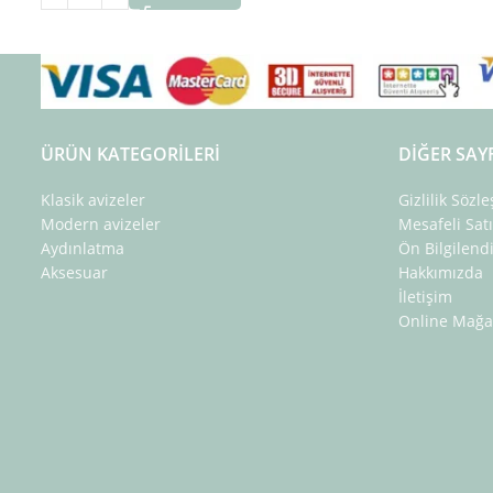
ÜRÜN KATEGORILERI
DIĞER SAY
Klasik avizeler
Gizlilik Sözl
Modern avizeler
Mesafeli Sat
Aydınlatma
Ön Bilgilen
Aksesuar
Hakkımızda
İletişim
Online Mağa