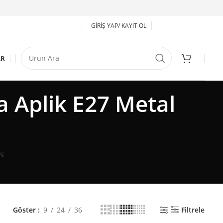
GIRIŞ YAP/ KAYIT OL
AR
 Aplik E27 Metal
N
Göster
9
24
36
Filtrele