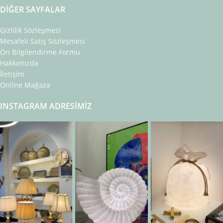
DIĞER SAYFALAR
Gizlilik Sözleşmesi
Mesafeli Satış Sözleşmesi
Ön Bilgilendirme Formu
Hakkımızda
İletişim
Online Mağaza
INSTAGRAM ADRESIMIZ