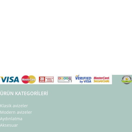
ÜRÜN KATEGORILERI
Klasik avizeler
Modern avizeler
Aydınlatma
Aksesuar