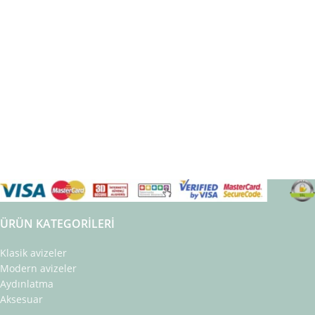
ÜRÜN KATEGORILERI
Klasik avizeler
Modern avizeler
Aydınlatma
Aksesuar