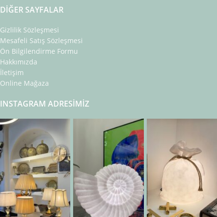
DIĞER SAYFALAR
Gizlilik Sözleşmesi
Mesafeli Satış Sözleşmesi
Ön Bilgilendirme Formu
Hakkımızda
İletişim
Online Mağaza
INSTAGRAM ADRESIMIZ