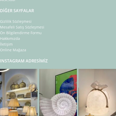
DIĞER SAYFALAR
Gizlilik Sözleşmesi
Mesafeli Satış Sözleşmesi
Ön Bilgilendirme Formu
Hakkımızda
İletişim
Online Mağaza
INSTAGRAM ADRESIMIZ