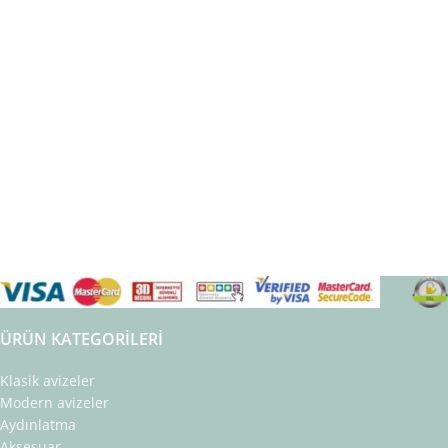
ÜRÜN KATEGORILERI
Klasik avizeler
Modern avizeler
Aydınlatma
Aksesuar