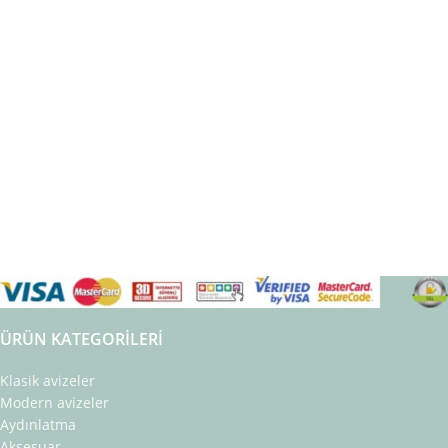
ÜRÜN KATEGORILERI
Klasik avizeler
Modern avizeler
Aydınlatma
Aksesuar