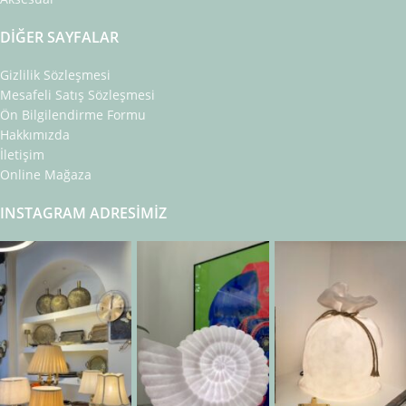
DIĞER SAYFALAR
Gizlilik Sözleşmesi
Mesafeli Satış Sözleşmesi
Ön Bilgilendirme Formu
Hakkımızda
İletişim
Online Mağaza
INSTAGRAM ADRESIMIZ