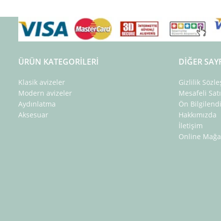
ÜRÜN KATEGORILERI
DIĞER SAY
Klasik avizeler
Gizlilik Sözl
Modern avizeler
Mesafeli Sat
Aydınlatma
Ön Bilgilen
Aksesuar
Hakkımızda
İletişim
Online Mağa