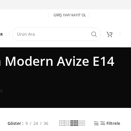
GIRIŞ YAP/ KAYIT OL
AR
 Modern Avize E14
N
Göster
9
24
36
Filtrele