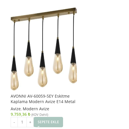
AVONNI AV-60059-5EY Eskitme
Kaplama Modern Avize E14 Metal
Cam 90x10cm
Avize
,
Modern Avize
9.759,36
₺
(KDV Dahil)
SEPETE EKLE