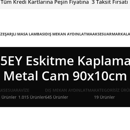
Tüm Kredi Kartlarına Peşin Fiyatına 3 Taksit Fırsatı
IZE
ŞARJLI MASA LAMBASI
DIŞ MEKAN AYDINLATMA
AKSESUAR
MARKAL
5EY Eskitme Kaplama
Metal Cam 90x10cm
AKSESUAR
AVIZE
DIŞ MEKAN AYDINLATMA
KATEGORISIZ ÜRÜ
 Ürünler
1.015 Ürünler
645 Ürünler
19 Ürünler