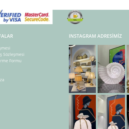
FALAR
INSTAGRAM ADRESIMIZ
eşmesi
ış Sözleşmesi
dirme Formu
za