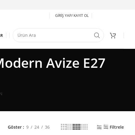
GIRIŞ YAP/ KAYIT OL
AR
Modern Avize E27
N
Göster
9
24
36
Filtrele