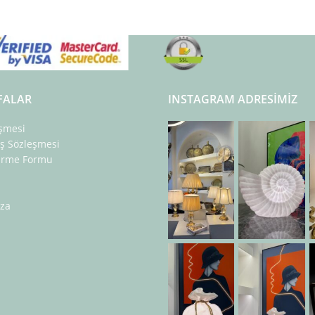
FALAR
INSTAGRAM ADRESIMIZ
eşmesi
ış Sözleşmesi
dirme Formu
za