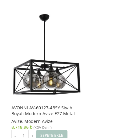
AVONNI AV-60127-4BSY Siyah
Boyalı Modern Avize E27 Metal
Cam 45cm
Avize
,
Modern Avize
8.718,96
₺
(KDV Dahil)
SEPETE EKLE