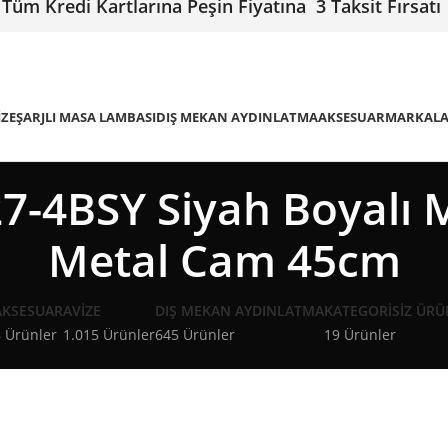
Tüm Kredi Kartlarına Peşin Fiyatına 3 Taksit Fırsatı
IZE
ŞARJLI MASA LAMBASI
DIŞ MEKAN AYDINLATMA
AKSESUAR
MARKAL
-4BSY Siyah Boyalı 
Metal Cam 45cm
AKSESUAR
AVIZE
DIŞ MEKAN AYDINLATMA
KATEGORISIZ ÜRÜ
 Ürünler
1.015 Ürünler
645 Ürünler
19 Ürünler