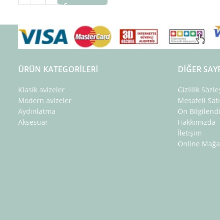
ÜRÜN KATEGORILERI
DIĞER SAY
Klasik avizeler
Gizlilik Sözl
Modern avizeler
Mesafeli Sat
Aydınlatma
Ön Bilgilen
Aksesuar
Hakkımızda
İletişim
Online Mağa