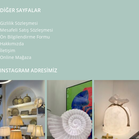
DIĞER SAYFALAR
Gizlilik Sözleşmesi
Mesafeli Satış Sözleşmesi
Ön Bilgilendirme Formu
Hakkımızda
İletişim
Online Mağaza
INSTAGRAM ADRESIMIZ