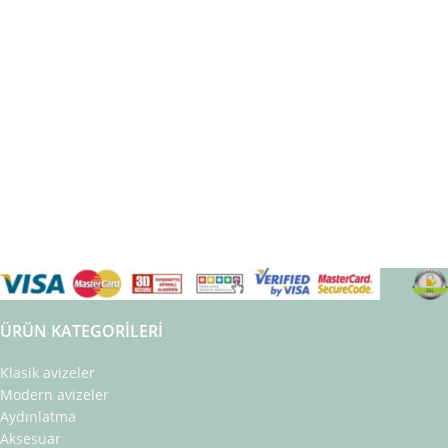
ÜRÜN KATEGORILERI
Klasik avizeler
Modern avizeler
Aydınlatma
Aksesuar