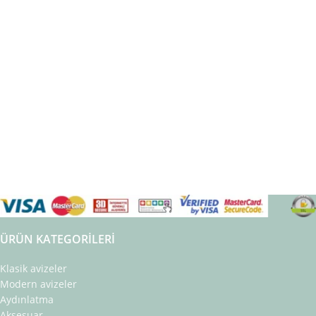
ÜRÜN KATEGORILERI
Klasik avizeler
Modern avizeler
Aydınlatma
Aksesuar