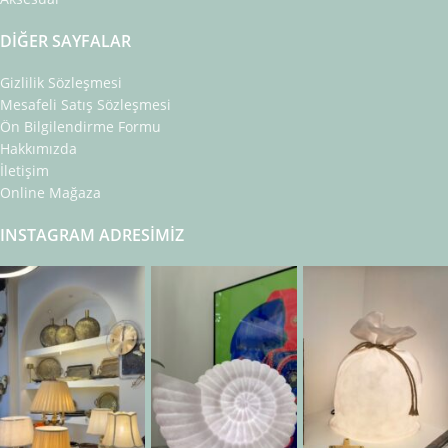
DIĞER SAYFALAR
Gizlilik Sözleşmesi
Mesafeli Satış Sözleşmesi
Ön Bilgilendirme Formu
Hakkımızda
İletişim
Online Mağaza
INSTAGRAM ADRESIMIZ