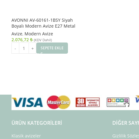
AVONNI AV-60161-1BSY Siyah
Boyalı Modern Avize E27 Metal
Cam 13cm
Avize
,
Modern Avize
2.076,72
₺
(KDV Dahil)
SEPETE EKLE
ÜRÜN KATEGORILERI
DIĞER SAY
Klasik avizeler
Gizlilik Sözl