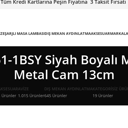
Tüm Kredi Kartlarına Peşin Fiyatına 3 Taksit Fırsatı
IZE
ŞARJLI MASA LAMBASI
DIŞ MEKAN AYDINLATMA
AKSESUAR
MARKAL
-1BSY Siyah Boyalı 
Metal Cam 13cm
AKSESUAR
AVIZE
DIŞ MEKAN AYDINLATMA
KATEGORISIZ ÜRÜ
 Ürünler
1.015 Ürünler
645 Ürünler
19 Ürünler