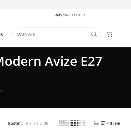
GIRIŞ YAP/ KAYIT OL
AR
Modern Avize E27
N
Göster
9
24
36
Filtrele