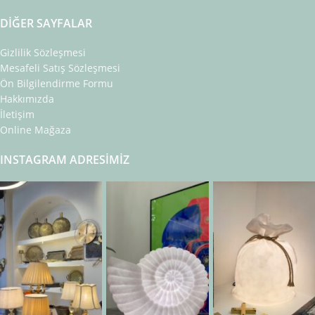
DIĞER SAYFALAR
Gizlilik Sözleşmesi
Mesafeli Satış Sözleşmesi
Ön Bilgilendirme Formu
Hakkımızda
İletişim
Online Mağaza
INSTAGRAM ADRESIMIZ