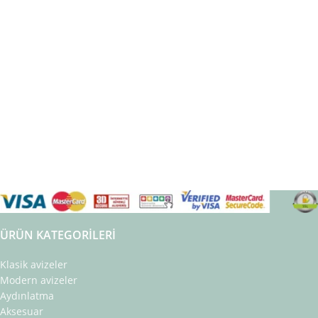
ÜRÜN KATEGORILERI
Klasik avizeler
Modern avizeler
Aydınlatma
Aksesuar