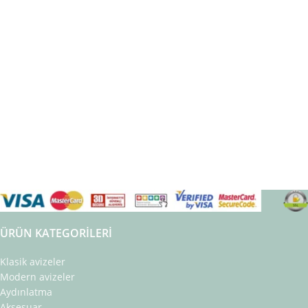
ÜRÜN KATEGORILERI
Klasik avizeler
Modern avizeler
Aydınlatma
Aksesuar