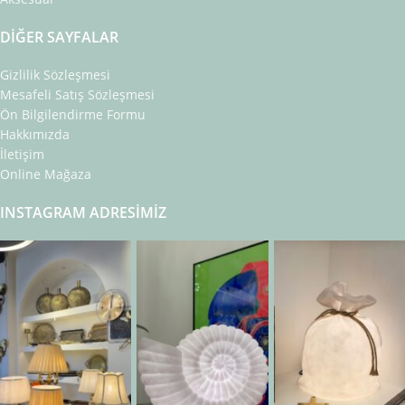
DIĞER SAYFALAR
Gizlilik Sözleşmesi
Mesafeli Satış Sözleşmesi
Ön Bilgilendirme Formu
Hakkımızda
İletişim
Online Mağaza
INSTAGRAM ADRESIMIZ