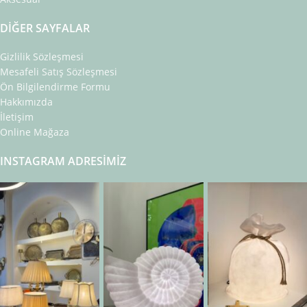
DIĞER SAYFALAR
Gizlilik Sözleşmesi
Mesafeli Satış Sözleşmesi
Ön Bilgilendirme Formu
Hakkımızda
İletişim
Online Mağaza
INSTAGRAM ADRESIMIZ