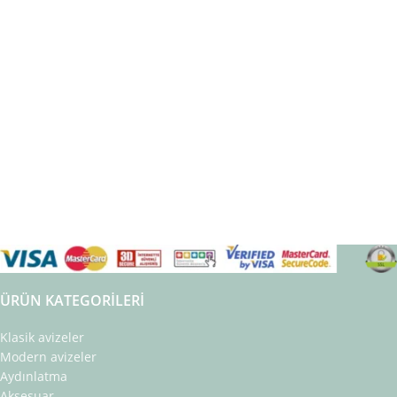
ÜRÜN KATEGORILERI
Klasik avizeler
Modern avizeler
Aydınlatma
Aksesuar