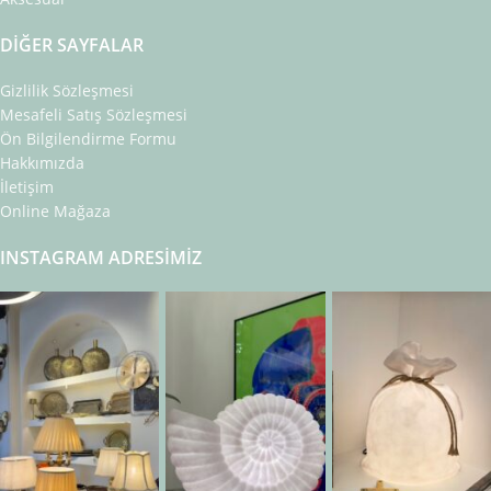
DIĞER SAYFALAR
Gizlilik Sözleşmesi
Mesafeli Satış Sözleşmesi
Ön Bilgilendirme Formu
Hakkımızda
İletişim
Online Mağaza
INSTAGRAM ADRESIMIZ