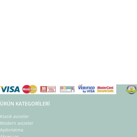
ÜRÜN KATEGORILERI
Klasik avizeler
Modern avizeler
Aydınlatma
Aksesuar