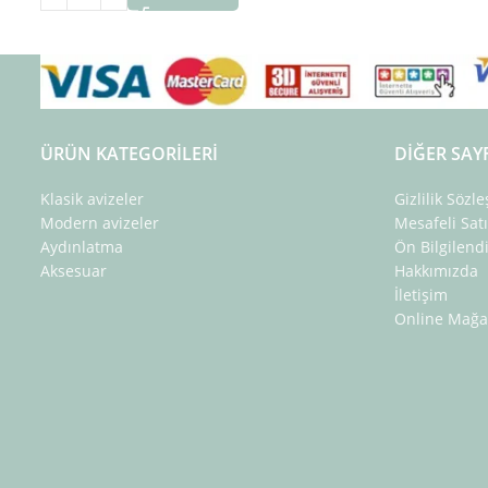
ÜRÜN KATEGORILERI
DIĞER SAY
Klasik avizeler
Gizlilik Sözl
Modern avizeler
Mesafeli Sat
Aydınlatma
Ön Bilgilen
Aksesuar
Hakkımızda
İletişim
Online Mağa