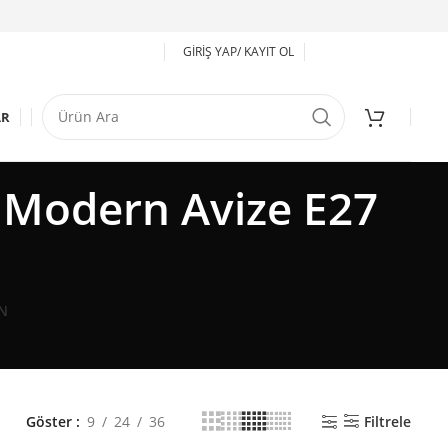
GIRIŞ YAP/ KAYIT OL
AR
 Modern Avize E27
N
Göster
9
24
36
Filtrele