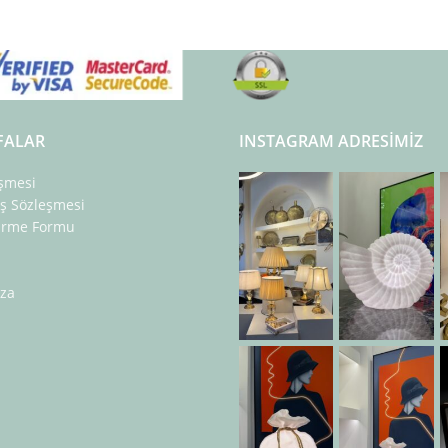
FALAR
INSTAGRAM ADRESIMIZ
eşmesi
ış Sözleşmesi
dirme Formu
za