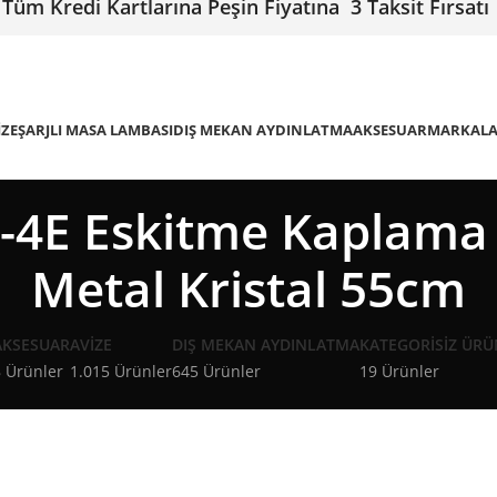
Tüm Kredi Kartlarına Peşin Fiyatına 3 Taksit Fırsatı
IZE
ŞARJLI MASA LAMBASI
DIŞ MEKAN AYDINLATMA
AKSESUAR
MARKAL
4E Eskitme Kaplama
Metal Kristal 55cm
AKSESUAR
AVIZE
DIŞ MEKAN AYDINLATMA
KATEGORISIZ ÜRÜ
 Ürünler
1.015 Ürünler
645 Ürünler
19 Ürünler