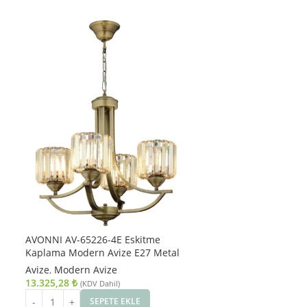
AVONNI AV-65226-4E Eskitme
Kaplama Modern Avize E27 Metal
Kristal 55cm
Avize
,
Modern Avize
13.325,28
₺
(KDV Dahil)
SEPETE EKLE