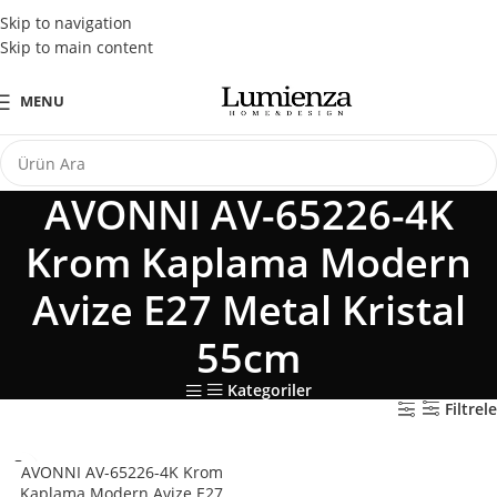
Tüm Kredi Kartlarına Peşin Fiyatına 3 Taksit Fırsatı
Skip to navigation
Skip to main content
MENU
AVONNI AV-65226-4K
Krom Kaplama Modern
Avize E27 Metal Kristal
55cm
Kategoriler
Filtrele
AVONNI AV-65226-4K Krom
Kaplama Modern Avize E27