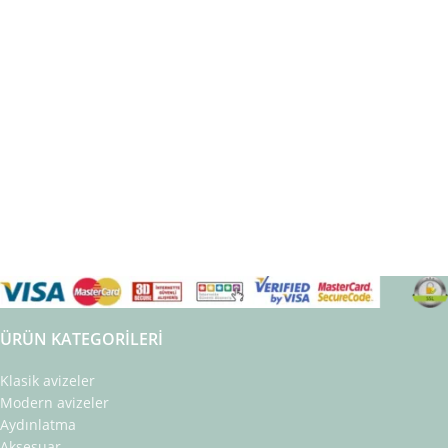
ÜRÜN KATEGORILERI
Klasik avizeler
Modern avizeler
Aydınlatma
Aksesuar