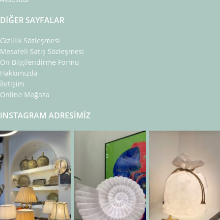
DIĞER SAYFALAR
Gizlilik Sözleşmesi
Mesafeli Satış Sözleşmesi
Ön Bilgilendirme Formu
Hakkımızda
İletişim
Online Mağaza
INSTAGRAM ADRESIMIZ