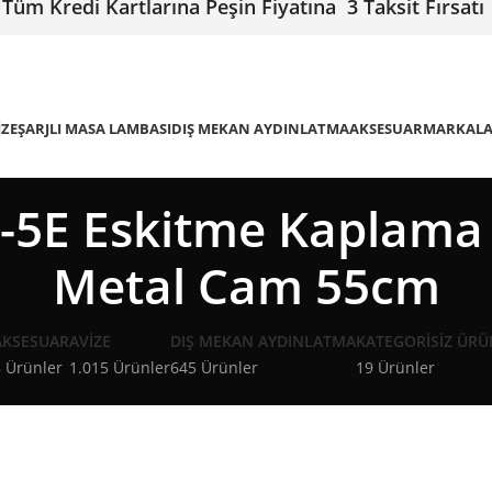
Tüm Kredi Kartlarına Peşin Fiyatına 3 Taksit Fırsatı
IZE
ŞARJLI MASA LAMBASI
DIŞ MEKAN AYDINLATMA
AKSESUAR
MARKAL
5E Eskitme Kaplama
Metal Cam 55cm
AKSESUAR
AVIZE
DIŞ MEKAN AYDINLATMA
KATEGORISIZ ÜRÜ
 Ürünler
1.015 Ürünler
645 Ürünler
19 Ürünler