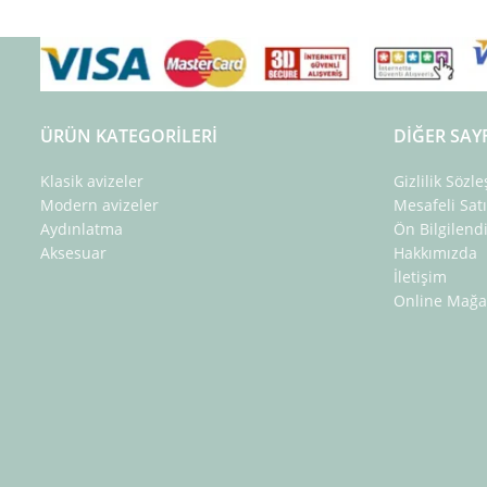
ÜRÜN KATEGORILERI
DIĞER SAY
Klasik avizeler
Gizlilik Sözl
Modern avizeler
Mesafeli Sat
Aydınlatma
Ön Bilgilen
Aksesuar
Hakkımızda
İletişim
Online Mağa