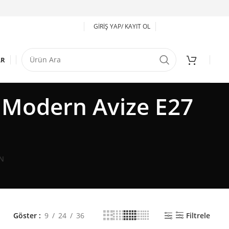
GIRIŞ YAP/ KAYIT OL
AR
 Modern Avize E27
N
Göster
9
24
36
Filtrele