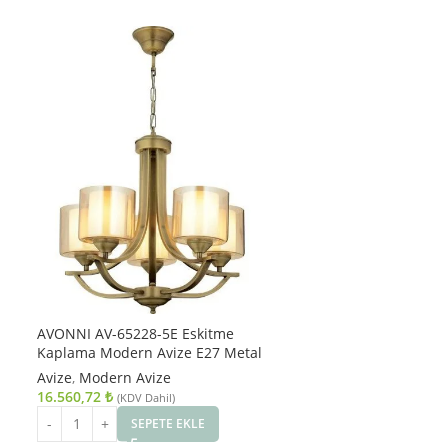
AVONNI AV-65228-5E Eskitme
Kaplama Modern Avize E27 Metal
Cam 55cm
Avize
,
Modern Avize
16.560,72
₺
(KDV Dahil)
SEPETE EKLE