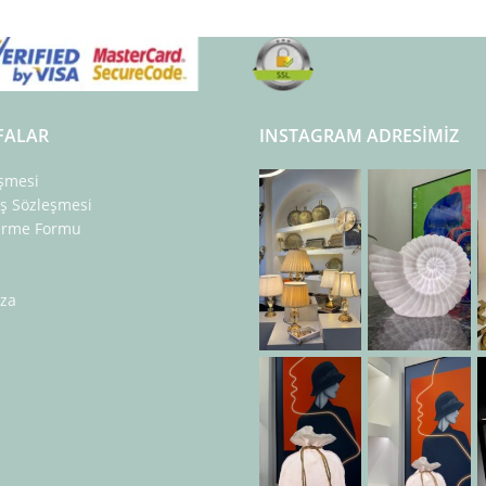
FALAR
INSTAGRAM ADRESIMIZ
eşmesi
ış Sözleşmesi
dirme Formu
za