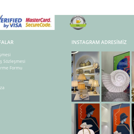
FALAR
INSTAGRAM ADRESIMIZ
eşmesi
ış Sözleşmesi
dirme Formu
za