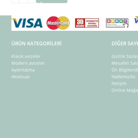
ÜRÜN KATEGORILERI
DIĞER SAY
Klasik avizeler
Gizlilik Sözl
Modern avizeler
Mesafeli Sat
Aydınlatma
Ön Bilgilen
Aksesuar
Hakkımızda
İletişim
Online Mağa