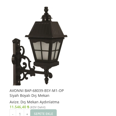
AVONNI BAP-68039-BSY-M1-OP
Siyah Boyalı Dış Mekan
Aydınlatma E27 Aluminyum Cam
Avize
,
Dış Mekan Aydınlatma
23x40cm
11.546,40
₺
(KDV Dahil)
SEPETE EKLE