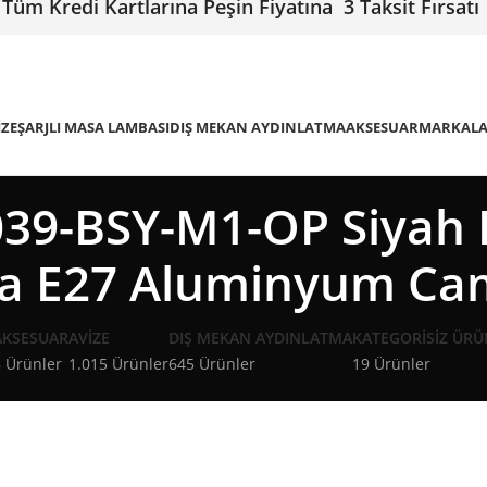
Tüm Kredi Kartlarına Peşin Fiyatına 3 Taksit Fırsatı
IZE
ŞARJLI MASA LAMBASI
DIŞ MEKAN AYDINLATMA
AKSESUAR
MARKAL
39-BSY-M1-OP Siyah B
ma E27 Aluminyum Ca
AKSESUAR
AVIZE
DIŞ MEKAN AYDINLATMA
KATEGORISIZ ÜRÜ
 Ürünler
1.015 Ürünler
645 Ürünler
19 Ürünler