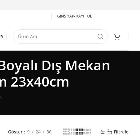
GIRIŞ YAP/ KAYIT OL
AR
oyalı Dış Mekan
m 23x40cm
N
Göster
9
24
36
Filtrele