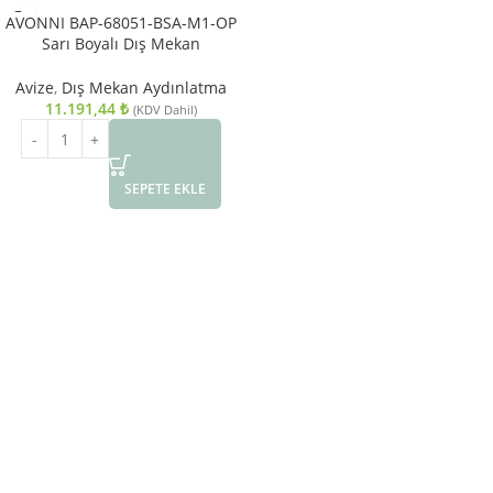
AVONNI BAP-68051-BSA-M1-OP
Sarı Boyalı Dış Mekan
Aydınlatma E27 Aluminyum
Döküm Dip Polikarbon Cam
Avize
,
Dış Mekan Aydınlatma
34x20cm
11.191,44
₺
(KDV Dahil)
SEPETE EKLE