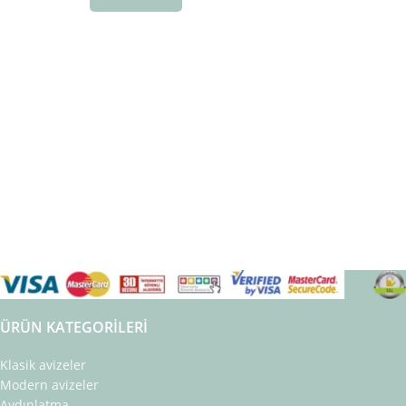
ÜRÜN KATEGORILERI
Klasik avizeler
Modern avizeler
Aydınlatma