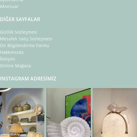
Aksesuar
DIĞER SAYFALAR
Gizlilik Sözleşmesi
Mesafeli Satış Sözleşmesi
Ön Bilgilendirme Formu
Hakkımızda
İletişim
Online Mağaza
INSTAGRAM ADRESIMIZ