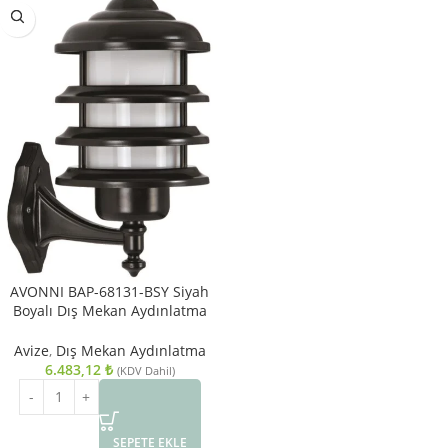
AVONNI BAP-68131-BSY Siyah
Boyalı Dış Mekan Aydınlatma
E27 Aluminyum Polikarbon Cam
25cm
Avize
,
Dış Mekan Aydınlatma
6.483,12
₺
(KDV Dahil)
SEPETE EKLE