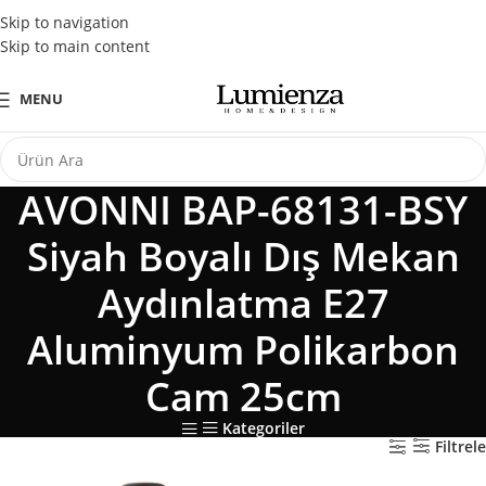
Tüm Kredi Kartlarına Peşin Fiyatına 3 Taksit Fırsatı
Skip to navigation
Skip to main content
MENU
AVONNI BAP-68131-BSY
Siyah Boyalı Dış Mekan
Aydınlatma E27
Aluminyum Polikarbon
Cam 25cm
Kategoriler
Filtrele