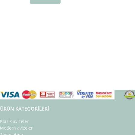
ÜRÜN KATEGORILERI
Klasik avizeler
Modern avizeler
Aydınlatma