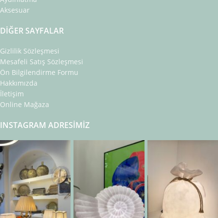
Aksesuar
DIĞER SAYFALAR
Gizlilik Sözleşmesi
Mesafeli Satış Sözleşmesi
Ön Bilgilendirme Formu
Hakkımızda
İletişim
Online Mağaza
INSTAGRAM ADRESIMIZ