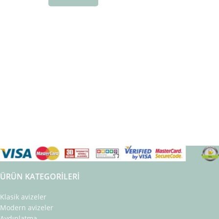
ÜRÜN KATEGORILERI
Klasik avizeler
Modern avizeler
Aydınlatma