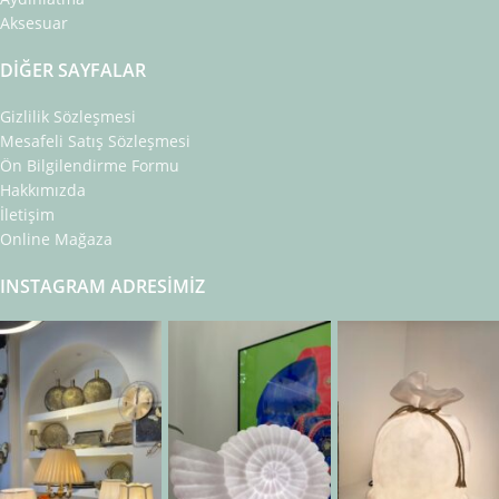
Aksesuar
DIĞER SAYFALAR
Gizlilik Sözleşmesi
Mesafeli Satış Sözleşmesi
Ön Bilgilendirme Formu
Hakkımızda
İletişim
Online Mağaza
INSTAGRAM ADRESIMIZ