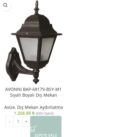
AVONNI BAP-68179-BSY-M1
Siyah Boyalı Dış Mekan
Aydınlatma E27 ABS Polikarbon
Cam 25x18cm
Avize
,
Dış Mekan Aydınlatma
1.268,88
₺
(KDV Dahil)
SEPETE EKLE