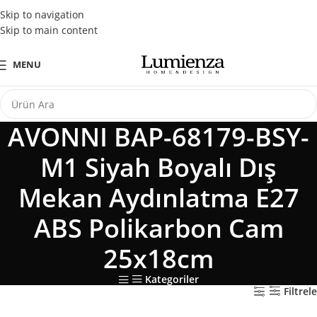
Tüm Kredi Kartlarına Peşin Fiyatına 3 Taksit Fırsatı
Skip to navigation
Skip to main content
MENU
AVONNI BAP-68179-BSY-
M1 Siyah Boyalı Dış
Mekan Aydınlatma E27
ABS Polikarbon Cam
25x18cm
Kategoriler
Filtrele